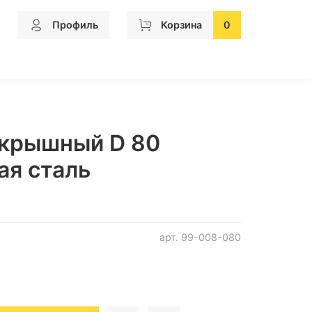
Профиль
Корзина
0
рышный D 80
ая сталь
арт.
99-008-080