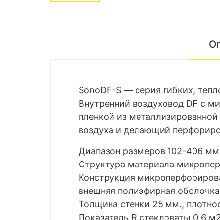
О
SonoDF-S — cерия гибких, теп
Внутренний воздуховод DF с м
пленкой из металлизированной
воздуха и делающий перфориро
Диапазон размеров 102-406 мм.,
Структура материала микроперф
Конструкция микроперфорирова
внешняя полиэфирная оболочка
Толщина стенки 25 мм., плотнос
Показатель R стекловаты 0,6 м2