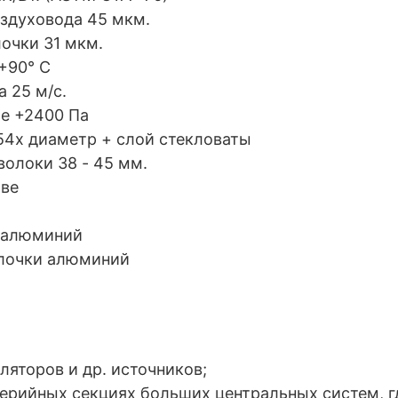
оздуховода 45 мкм.
очки 31 мкм.
+90° С
 25 м/с.
е +2400 Па
54x диаметр + слой стекловаты
олоки 38 - 45 мм.
ове
а алюминий
олочки алюминий
ляторов и др. источников;
ферийных секциях больших центральных систем, 