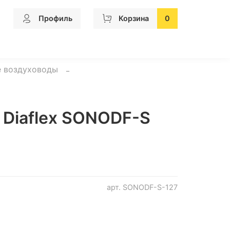
Профиль
Корзина
0
е воздуховоды
 Diaflex SONODF-S
арт.
SONODF-S-127