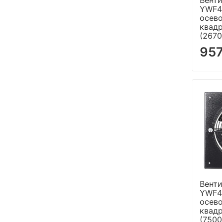
YWF4
осево
квад
(2670
957
Венти
YWF4
осево
квад
(7500