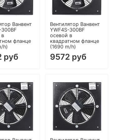
ятор Ванвент
Вентилятор Ванвент
-300BF
YWF4S-300BF
 в
осевой в
тном фланце
квадратном фланце
m/h)
(1690 m/h)
2 руб
9572 руб
ятор Ванвент
Вентилятор Ванвент