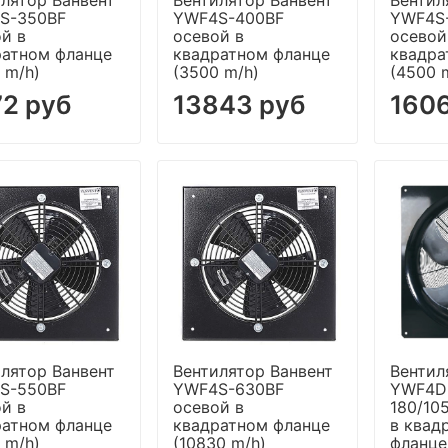
S-350BF
YWF4S-400BF
YWF4S
й в
осевой в
осевой
ратном фланце
квадратном фланце
квадра
 m/h)
(3500 m/h)
(4500 
2 руб
13843 руб
160
лятор Ванвент
Вентилятор Ванвент
Вентил
S-550BF
YWF4S-630BF
YWF4D
й в
осевой в
180/10
ратном фланце
квадратном фланце
в квад
 m/h)
(10830 m/h)
фланце