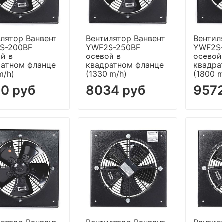
лятор Ванвент
Вентилятор Ванвент
Вентил
S-200BF
YWF2S-250BF
YWF2S
й в
осевой в
осевой
ратном фланце
квадратном фланце
квадра
m/h)
(1330 m/h)
(1800 
0 руб
8034 руб
957
лятор Ванвент
Вентилятор Ванвент
Вентил