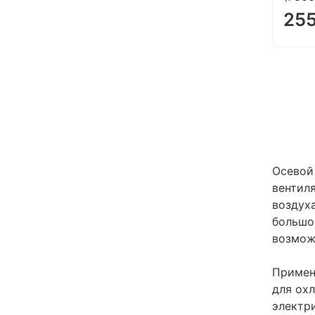
25
Осевой
вентил
воздух
большо
возмож
Примен
для ох
электр