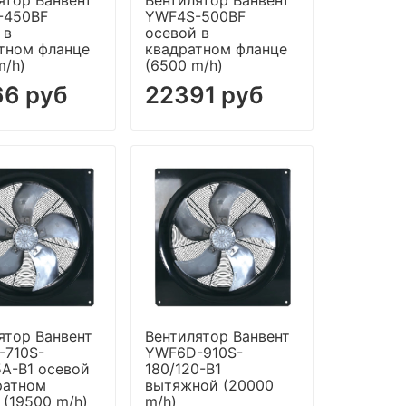
-450BF
YWF4S-500BF
 в
осевой в
тном фланце
квадратном фланце
m/h)
(6500 m/h)
66 руб
22391 руб
ятор Ванвент
Вентилятор Ванвент
-710S-
YWF6D-910S-
5A-B1 осевой
180/120-B1
ратном
вытяжной (20000
 (19500 m/h)
m/h)