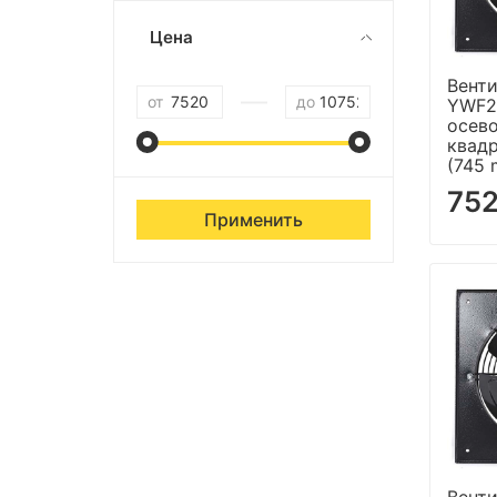
Цена
Венти
—
от
до
YWF2
осево
квад
(745 
752
Применить
Венти